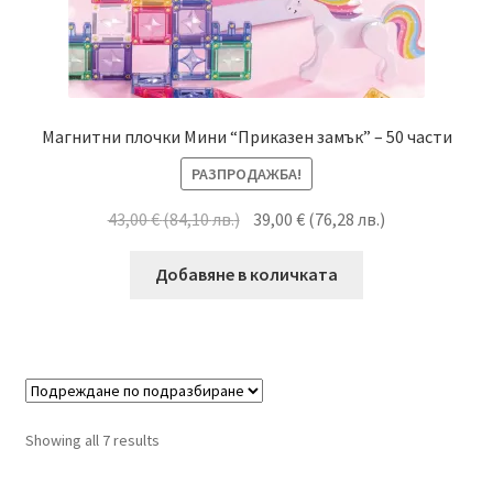
Магнитни плочки Мини “Приказен замък” – 50 части
РАЗПРОДАЖБА!
43,00
€
(
84,10
лв.
)
39,00
€
(
76,28
лв.
)
Добавяне в количката
Showing all 7 results