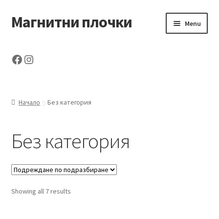
Магнитни плочки
Skip
Skip
Menu
to
to
navigation
content
Начало
Facebook
Instagram
За нас
Поръчка
Начало
Без категория
Продукти
Без категория
Контакти
Доставка
Showing all 7 results
Количка