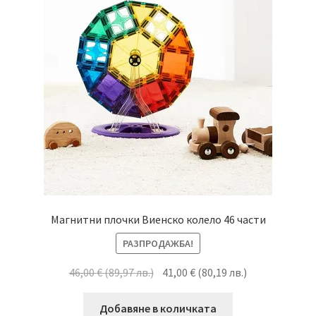
Магнитни плочки Виенско колело 46 части
РАЗПРОДАЖБА!
46,00
€
(
89,97
лв.
)
41,00
€
(
80,19
лв.
)
Добавяне в количката