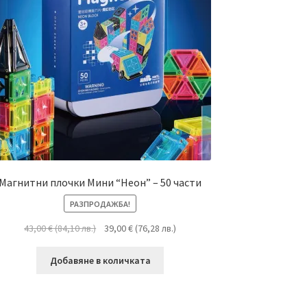
Магнитни плочки Мини “Неон” – 50 части
РАЗПРОДАЖБА!
43,00
€
(
84,10
лв.
)
39,00
€
(
76,28
лв.
)
Добавяне в количката