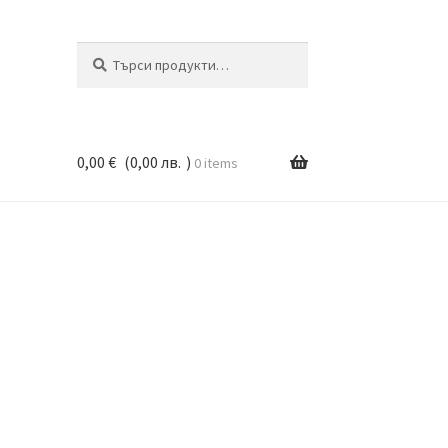
Търсене
Търсене
за:
0,00
€
(
0,00
лв.
)
0 items