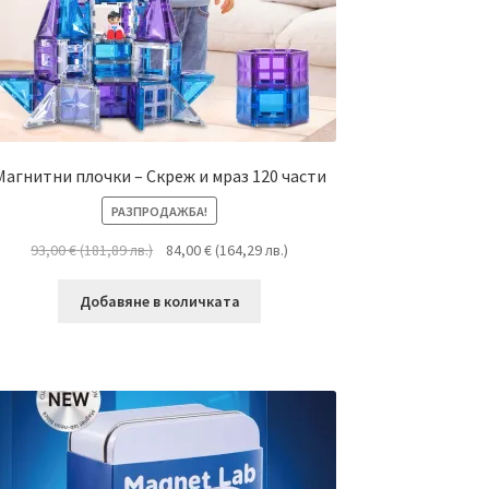
Магнитни плочки – Скреж и мраз 120 части
РАЗПРОДАЖБА!
93,00
€
(
181,89
лв.
)
84,00
€
(
164,29
лв.
)
Добавяне в количката