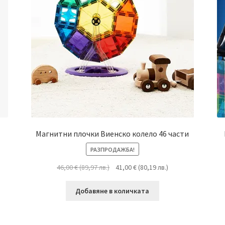
Магнитни плочки Виенско колело 46 части
РАЗПРОДАЖБА!
46,00
€
(
89,97
лв.
)
41,00
€
(
80,19
лв.
)
Добавяне в количката