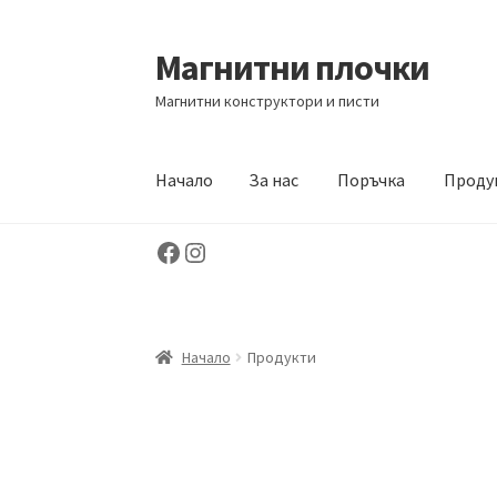
Магнитни плочки
Skip
Skip
to
to
Магнитни конструктори и писти
navigation
content
Начало
За нас
Поръчка
Проду
Facebook
Instagram
Начало
За нас
Поръчка
Продукти
Контакт
Начало
Продукти