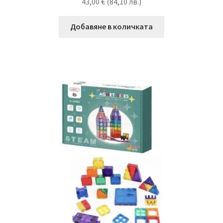
43,00
€
(
84,10
лв.
)
Добавяне в количката