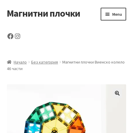
Магнитни плочки
Skip
Skip
Menu
to
to
navigation
content
Начало
Facebook
Instagram
За нас
Поръчка
Начало
Без категория
Магнитни плочки Виенско колело
46 части
Продукти
Контакти
Доставка
Количка