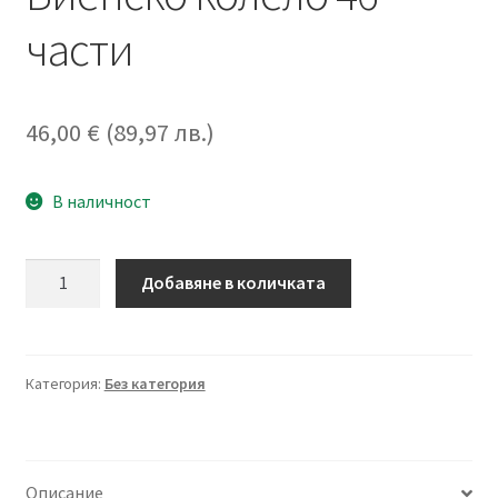
части
46,00
€
(
89,97
лв.
)
В наличност
количество
Добавяне в количката
за
Магнитни
плочки
Виенско
Категория:
Без категория
колело
46
части
Описание