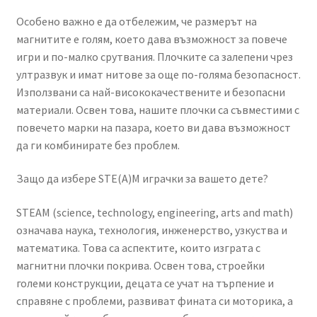
Особено важно е да отбележим, че размерът на
магнитите е голям, което дава възможност за повече
игри и по-малко срутвания. Плочките са залепени чрез
ултразвук и имат нитове за още по-голяма безопасност.
Използвани са най-висококачествените и безопасни
материали. Освен това, нашите плочки са съвместими с
повечето марки на пазара, което ви дава възможност
да ги комбинирате без проблем.
Защо да избере STE(A)M играчки за вашето дете?
STEAM (science, technology, engineering, arts and math)
означава наука, технология, инженерство, узкуства и
математика. Това са аспектите, които изграта с
магнитни плочки покрива. Освен това, строейки
големи конструкции, децата се учат на търпение и
справяне с проблеми, развиват фината си моторика, а