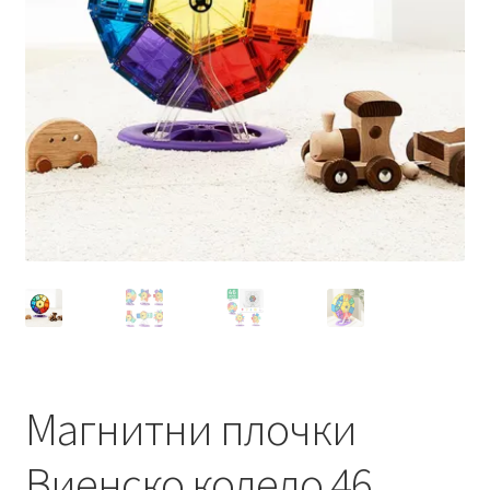
Магнитни плочки
Виенско колело 46